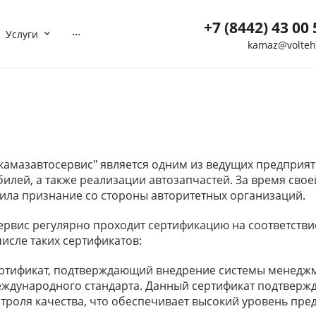
+7 (8442) 43 00 
...
Услуги
kamaz@volteh
+7 (8442) 43 00 5
г. Волгоград, ул. Мотор
40
Пн-Вс: 8:00-21:00
Нет
Выходной
kamaz@volteh.ru
камазавтосервис" является одним из ведущих предприят
+7 (909) 377 72 8
илей, а также реализации автозапчастей. За время сво
чила признание со стороны авторитетных организаций.
г. Котельниково, ул.
Северная, дом 5
Пн-Вс: 08:00-21:00
Нет
ервис регулярно проходит сертификацию на соответств
Выходной
числе таких сертификатов:
ktl-buh@volteh.ru
сертификат, подтверждающий внедрение системы менеджм
ждународного стандарта. Данный сертификат подтвержд
троля качества, что обеспечивает высокий уровень пр