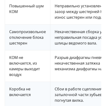
Повышенный шум
Неправильно установлен 
КОМ
зазор между шестерней КП
износ шестерен или подши
Самопроизвольное
Некачественная сборка узл
отключение блока
неправильная посадка устр
шестерен
шлицы ведомого вала.
КОМ не
Разрыв диафрагмы пневмо
включается, из
некачественная затяжка к
камеры выходит
механизма диафрагмы на ш
воздух
Коробка не
Сбои в работе сцепления,
включается
затылочной части зубьев ш
погнутая вилка.