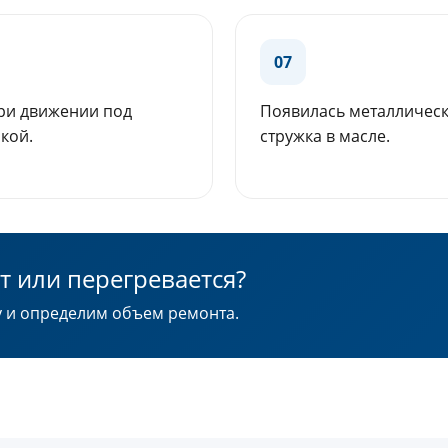
07
при движении под
Появилась металличес
кой.
стружка в масле.
ет или перегревается?
у и определим объем ремонта.