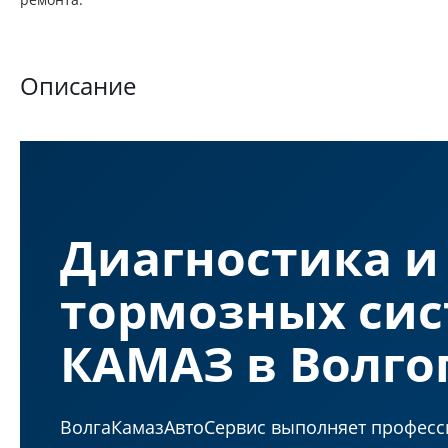
Описание
Диагностика и
тормозных си
КАМАЗ в Волго
ВолгаКамазАвтоСервис выполняет профес