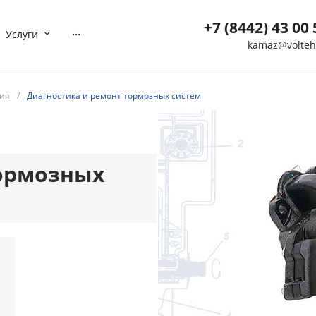
+7 (8442) 43 00 
...
Услуги
kamaz@volteh
+7 (8442) 43 00 5
г. Волгоград, ул. Мотор
ния
/
Диагностика и ремонт тормозных систем
40
Пн-Вс: 8:00-21:00
Нет
Выходной
kamaz@volteh.ru
тормозных
+7 (909) 377 72 8
г. Котельниково, ул.
Северная, дом 5
Пн-Вс: 08:00-21:00
Нет
Выходной
ktl-buh@volteh.ru
й