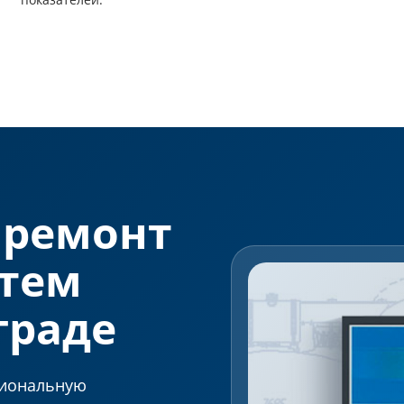
 ремонт
стем
граде
сиональную