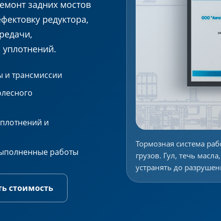
ремонт задних мостов
фектовку редуктора,
редачи,
 уплотнений.
ы и трансмиссии
олесного
уплотнений и
Тормозная система раб
 выполненные работы
грузов. Гул, течь масл
устранять до разруше
ть стоимость