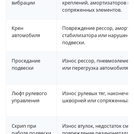
вибрации
креплений, амортизаторов ил
сопряженных элементов.
Крен
Повреждение рессор, амортиз
автомобиля
стабилизатора или нарушени
подвески.
Проседание
Износ рессор, пневмоэлемент
подвески
или перегрузка автомобиля.
Люфт рулевого
Износ рулевых тяг, наконечни
управления
шкворней или сопряженных э
Скрип при
Износ втулок, недостаток смаз
работе подвески
повреждение резинометаллич