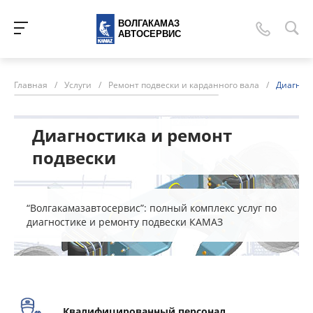
ВОЛГАКАМАЗ
АВТОСЕРВИС
Главная
/
Услуги
/
Ремонт подвески и карданного вала
/
Диагност
Диагностика и ремонт
подвески
“Волгакамазавтосервис”: полный комплекс услуг по
диагностике и ремонту подвески КАМАЗ
Квалифицированный персонал