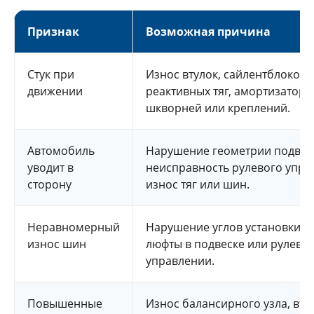
Признак
Возможная причина
Стук при
Износ втулок, сайлентблоков,
движении
реактивных тяг, амортизаторо
шкворней или креплений.
Автомобиль
Нарушение геометрии подвес
уводит в
неисправность рулевого упра
сторону
износ тяг или шин.
Неравномерный
Нарушение углов установки ко
износ шин
люфты в подвеске или рулево
управлении.
Повышенные
Износ балансирного узла, вту