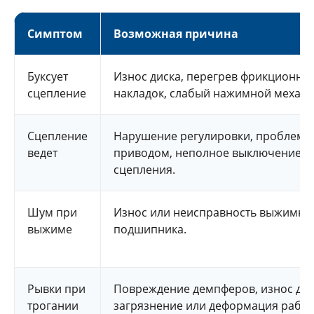
Симптом
Возможная причина
Буксует
Износ диска, перегрев фрикционны
сцепление
накладок, слабый нажимной механи
Сцепление
Нарушение регулировки, проблемы
ведет
приводом, неполное выключение
сцепления.
Шум при
Износ или неисправность выжимно
выжиме
подшипника.
Рывки при
Повреждение демпферов, износ дис
трогании
загрязнение или деформация рабо