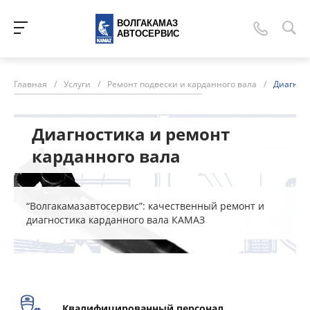
ВОЛГАКАМАЗ
АВТОСЕРВИС
Главная
/
Услуги
/
Ремонт подвески и карданного вала
/
Диагност
Диагностика и ремонт
карданного вала
“Волгакамазавтосервис”: качественный ремонт и
диагностика карданного вала КАМАЗ
Квалифицированный персонал