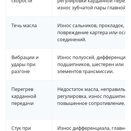
скорости
регулировки карданной переда
износ зубчатой пары главной п
Течь масла
Износ сальников, прокладок, у
повреждение картера или осла
соединений.
Вибрации и
Износ полуосей, дифференциал
удары при
подшипников, шестерен или с
разгоне
элементов трансмиссии.
Перегрев
Недостаток масла, неправильн
карданной
регулировка, износ подшипник
передачи
повышенное сопротивление.
Стук при
Износ дифференциала, главной