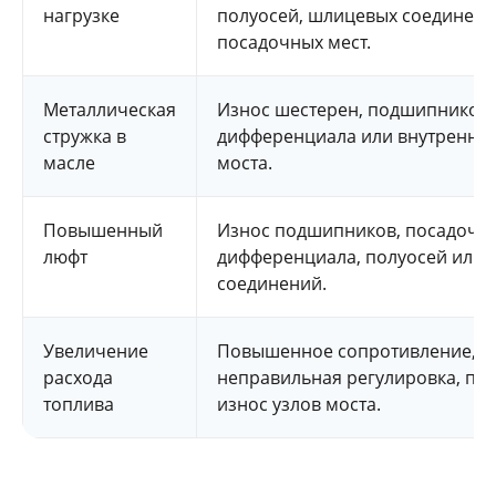
нагрузке
полуосей, шлицевых соединени
посадочных мест.
Металлическая
Износ шестерен, подшипников,
стружка в
дифференциала или внутренних
масле
моста.
Повышенный
Износ подшипников, посадочны
люфт
дифференциала, полуосей или
соединений.
Увеличение
Повышенное сопротивление,
расхода
неправильная регулировка, пер
топлива
износ узлов моста.