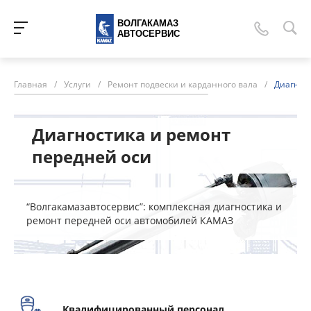
ВОЛГАКАМАЗ
АВТОСЕРВИС
Главная
/
Услуги
/
Ремонт подвески и карданного вала
/
Диагнос
Диагностика и ремонт
передней оси
“Волгакамазавтосервис”: комплексная диагностика и
ремонт передней оси автомобилей КАМАЗ
Квалифицированный персонал