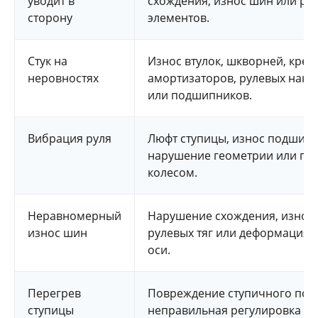
уводит в
схождения, износ шин или ру
сторону
элементов.
Стук на
Износ втулок, шкворней, креп
неровностях
амортизаторов, рулевых нако
или подшипников.
Вибрация руля
Люфт ступицы, износ подшипн
нарушение геометрии или пр
колесом.
Неравномерный
Нарушение схождения, износ
износ шин
рулевых тяг или деформация 
оси.
Перегрев
Повреждение ступичного под
ступицы
неправильная регулировка и