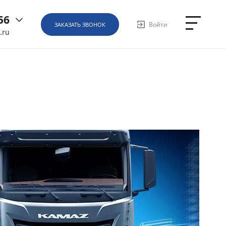
56
Войти
ЗАКАЗАТЬ ЗВОНОК
.ru
6
ная, д.
1