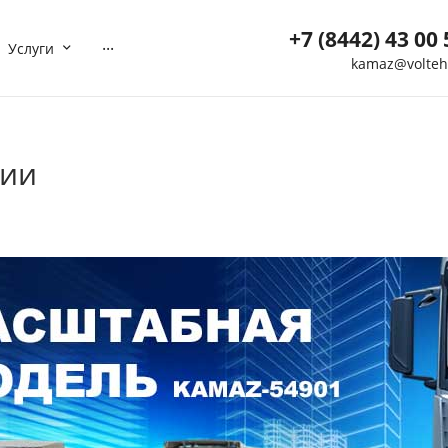
+7 (8442) 43 00 
...
Услуги
kamaz@volteh
+7 (8442) 43 00 5
г. Волгоград, ул. Мотор
40
ции
Пн-Вс: 8:00-21:00
Нет
Выходной
kamaz@volteh.ru
+7 (909) 377 72 8
г. Котельниково, ул.
Северная, дом 5
Пн-Вс: 08:00-21:00
Нет
Выходной
ktl-buh@volteh.ru