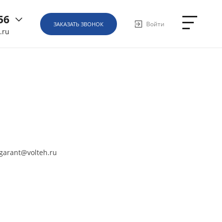
56
Войти
ЗАКАЗАТЬ ЗВОНОК
.ru
6
ная, д.
1
garant@volteh.ru